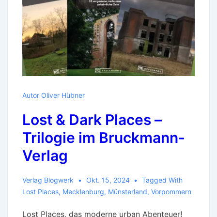
Autor Oliver Hübner
Lost & Dark Places –
Trilogie im Bruckmann-
Verlag
Verlag Blogwerk
Okt. 15, 2024
Tagged With
Lost Places
,
Mecklenburg
,
Münsterland
,
Vorpommern
Lost Places, das moderne urban Abenteuer!