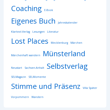
Coaching
E-Book
Eigenes Buch
Jahreskalender
Klartext-Verlag
Lesungen
Literatur
Lost Places
Mecklenburg
Märchen
Münsterland
Märchenhaft wandern
Selbstverlag
Neustart
Sachsen-Anhalt
SELMagazin
SELMomente
Stimme und Präsenz
Villa Später
Vorpommern
Wandern